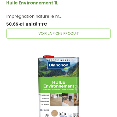
Huile Environnement 1L
Imprégnation naturelle mate. Formule Biosourcée, testée selon la norme NF-EN16640, non issue de l’agriculture biologique.
50,65 € l'unité TTC
VOIR LA FICHE PRODUIT