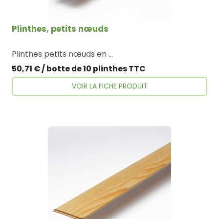
Plinthes, petits nœuds
Plinthes petits nœuds en pin des Landes. Choix : Petits Noeuds Longueur : 200 cm Largeur : 7 cm Epaisseur : 10 mm Plus Produit : Facile à poser, son arrondi
50,71 € / botte de 10 plinthes TTC
VOIR LA FICHE PRODUIT