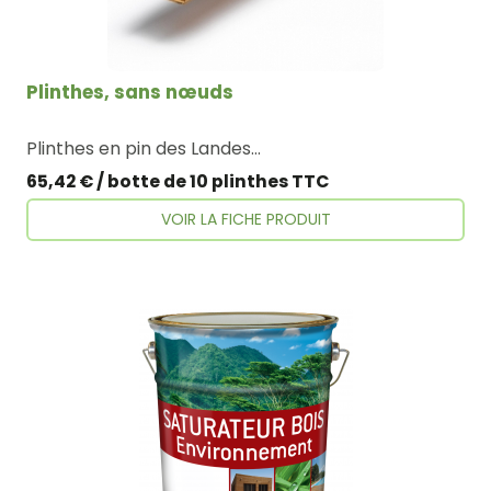
Plinthes, sans nœuds
Plinthes en pin des Landes. Choix : Sans Noeuds Longueur : 200 cm Largeur : 10 cm Epaisseur : 10 mm Plus Produit : Facile à poser, son arrondi
65,42 € / botte de 10 plinthes TTC
VOIR LA FICHE PRODUIT