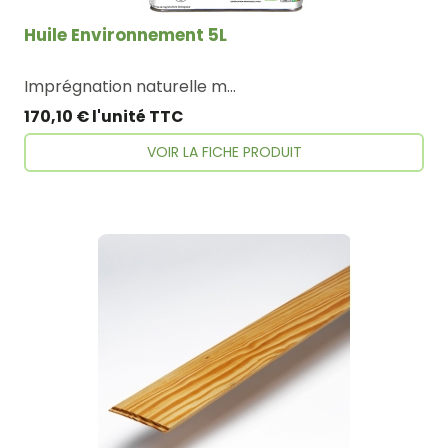
Huile Environnement 5L
Imprégnation naturelle mate. Formule Biosourcée, testée selon la norme NF-EN16640, non issue de l’agriculture biologique.
170,10 € l'unité TTC
VOIR LA FICHE PRODUIT