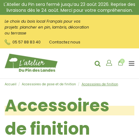
L'Atelier du Pin sera fermé jusqu’au 23 août 2026. Reprise des
livraisons dès le 24 août. Merci pour votre compréhension.
Le choix du bois local Français pour vos
projets:
plancher en pin, lambris, décoration
ou terrasse
05 57 88 83 40
Contactez nous
0
Accueil
Accessoires de pose et de finition
Accessoires de finition
Accessoires
de finition