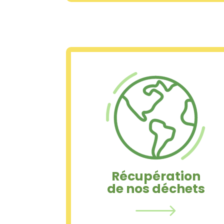
Récupération
de nos déchets
Tous nos déchets sont recyclés
soit en produits connexes soit
réutilisés pour l’alimentation de
notre chaudière biomasse qui
alimente nos séchoirs.
Récupération
de nos déchets