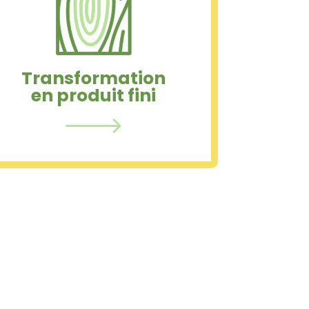
Les planches délignées et
séchées à la vapeur sont ensuite
passées dans nos raboteuses 4
faces.
Transformation
en produit fini