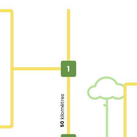
êt
ée
C.
1
km
et
ns
ur
kilomètres
s.
50