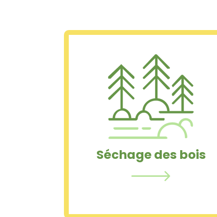
Séchage des bois
Tous nos produits transformés
sont en bois massif séchés à la
vapeur grâce à notre chaudière
biomasse sans aucun traitement
chimique.
Séchage des bois