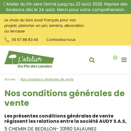
L'Atelier du Pin sera fermé jusqu’au 23 août 2026. Reprise des
livraisons dès le 24 août. Merci pour votre compréhension.
Le choix du bois local Français pour vos
projets:
plancher en pin, lambris, décoration
ou terrasse
05 57 88 83 40
Contactez nous
0
Accueil
Nos conditions générales de vente
Nos conditions générales de
vente
Les présentes conditions générales de vente
régissent les relations entre la société AUDY S.A.S,
5 CHEMIN DE BEDILLON- 33160 SALAUNES