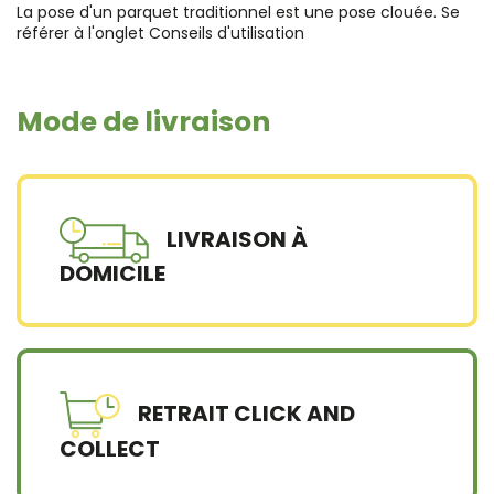
La pose d'un parquet traditionnel est une pose clouée. Se
référer à l'onglet Conseils d'utilisation
Largeur lame
10 cm - Lame étroite
Longueur
200 cm
Mode de livraison
Epaisseur
23 mm
Choix
Petits nœuds
Finition
Bois raboté
LIVRAISON À
Profil
Jointif
DOMICILE
Pose
Clouage
Origine bois
Pin des Landes de la forêt de
Gascogne, gérée
durablement
RETRAIT CLICK AND
Label
Certifié PEFC
COLLECT
Référence
Parquet petits noeuds lames etroites